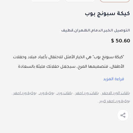
كيكة سبونج بوب
التوصيل الخبر,الدمام,الظهران,قطيف
50.60 $
"كيكة سبونج بوب" هي الخيار الأمثل للاحتفال بأعياد ميلاد وحفلات
الأطفال، فتصميمها المرح، سيجعل حفلاتك مليئة بالسعادة
والبهجة.
قراءة المزيد
باقات الورد الاحمر ,
باقات ورد احمر ,
باقات ورد ,
بوكية ورد ,
بوكية ورد احمر ,
مكونات عرض "كيكة سبونج بوب"
:
بوكية ورد احمر كبير ,
مكونات البكج :
كيكة إسفنجية: بنكهات تناسب الأطفال (يمكن توفيرها
بالفانيلا أو الشوكليت حسب الرغبة).
تصميم سبونج بوب : بلمسات مبهجة دقيقة تجذب