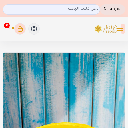
العربية
|
$
0
0 $
فيتونيا