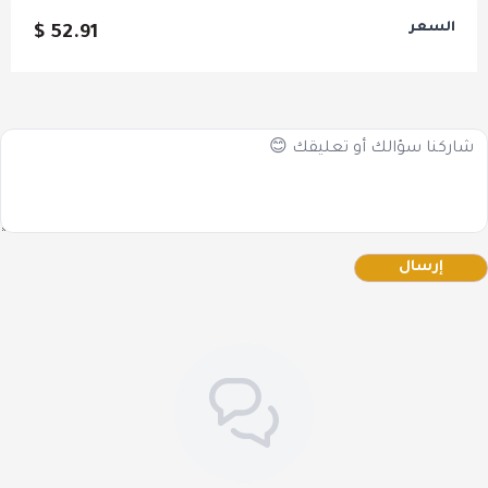
السعر
52.91 $
مناطق توصيل عرض
"كيك شوكليت مع
عطر ريونا":
يوفر فيتونيا افضل خدمة توصيل عرض بكج كيك شوكليت
مع عطر ريونا داخل السعودية إلى الخبر، الدمام، الظهران،
القطيف
، توصيل فوري في نفس اليوم.
إرسال
أضف لمسة استثنائية على مناسباتك مع "بكج كيك شوكليت مع
عطر ريونا" من فيتونيا أفضل
محل
توصيل كيك وعطر اونلاين
بالدمام والخبر
بأفضل
سعر
اطلبه الآن عبر متجر فيتونيا واستمتع بأعلى جودة
وأسعار تناسبك
.