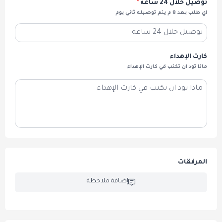
توصيل خلال 24 ساعه
*
كارت إهداء: لتخصيص رسالتك وإضفاء لمسة شخصية.
اي طلب بعد 8 م يتم توصيله ثاني يوم
مميزات عرض بكج
"كيك شوكليت مع عطر
كارت الإهداء
ريونا":
ماذا تود ان تكتب في كارت الإهداء
تجربة متكاملة: تجمع بين الطعم الغني للكيك ورائحة
العطر المميزة.
مناسب لكافة المناسبات مثل : أعياد الميلاد، ذكرى الزواج،
أو التعبير عن الحب والامتنان.
عطر ريونا : أفضل وأرقى العطور التي تناسب الجنسين
الرجال والنساء.
المرفقات
عطر ثابت يدوم طويلًا ويعكس مزيج من الأناقة والجاذبية.
إضافة ملاحظة
كيكة مصنوعة بحرفية لتناسب الذوق الرفيع.
شوكولاتة فاخرة: تُصنع بحرفية لتناسب الذوق الراقي.
أرخص الأسعار مع أعلى جودة.