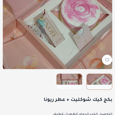
بكج كيك شوكليت + عطر ريونا
التوصيل الخبر,الدمام,الظهران,قطيف