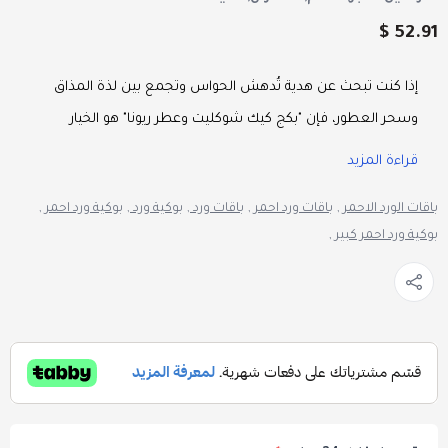
52.91 $
إذا كنت تبحث عن هدية تُدهش الحواس وتجمع بين لذة المذاق
وسحر العطور، فإن "بكج كيك شوكليت وعطر ريونا" هو الخيار
الأمثل، هذه الهدية الفريدة ستُضفي طابعًا خاصًا على كل مناسبة.
قراءة المزيد
باقات الورد الاحمر ,
باقات ورد احمر ,
باقات ورد ,
بوكية ورد ,
بوكية ورد احمر ,
مكونات عرض بكج
"كيك شوكليت مع عطر
بوكية ورد احمر كبير ,
ريونا"
:
التصنيف :
كيك مع ورد
كيك الشوكليت: بطبقات من الشوكولاتة مع المكسرات.
عطر ريونا أفضل عطر مخصص للجنسين : بحجم 100 مل،
يتكون من (مسك، زهرة السوسن، فانيلا، الفاوانيا، زنابق
الوادي، الخوخ، المشمش، حبوب التونكا، خشب الصندل،
البنزوين والجاوي).