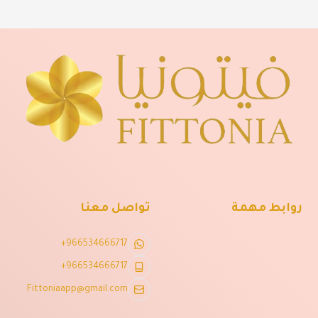
روابط مهمة
تواصل معنا
+966534666717
+966534666717
Fittoniaapp@gmail.com