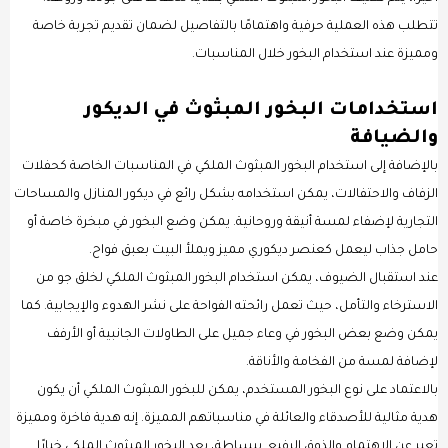
تتطلب هذه العملية حرفية واهتمامًا بالتفاصيل لضمان تقديم تجربة خاصة
ومميزة عند استخدام البخور خلال المناسبات.
استخدامات البخور المبثوث في الديكور
والضيافة
بالإضافة إلى استخدام البخور المبثوث الملكي في المناسبات الخاصة كحفلات
الزفاف والاحتفالات، يمكن استخدامه بشكل رائع في ديكور المنازل والمساحات
التجارية لإضفاء لمسة أنيقة وروحانية. يمكن وضع البخور في مبخرة خاصة أو
حامل جذاب ليعمل كعنصر ديكوري مميز ويملأ البيت بعبق فواح.
عند استقبال الضيوف، يمكن استخدام البخور المبثوث الملكي لخلق جو من
الاسترخاء والتأمل، حيث تعمل رائحته الفواحة على نشر الهدوء والإيجابية. كما
يمكن وضع بعض البخور في وعاء جميل على الطاولات الجانبية أو الأرفف
لإضافة لمسة من الفخامة والأناقة.
بالاعتماد على نوع البخور المستخدم، يمكن للبخور المبثوث الملكي أن يكون
هدية مثالية للأصدقاء والعائلة في مناسباتهم المميزة. إنه هدية فاخرة ومميزة
تعبر عن الاهتمام والذوق الرفيع. ببساطة، يعد البخور المبثوث الملكي خيارًا