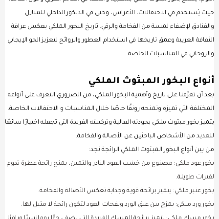
حيث يُستخدم في الاحتفالات، الأعراس، وحتى في الديكور الداخلي للمنازل
والفنادق لإضفاء لمسة من الفخامة والرقي. تاريخ البخور الملكي يعكس عراقة
الثقافة العربية وعمق تاريخها في استخدام العطور والروائح لتعزيز الجو الإيجابي
والروحاني في المناسبات الخاصة.
أنواع البخور المبثوث الملكي
بعد أن تعرّفنا على تاريخ وأهمية البخور الملكي، من الضروري التعرف على أنواعه
المختلفة التي تميزه وتمنحه رونقًا خاصًا خلال المناسبات و الاحتفالات الخاصة.
يتميز بخور مبثوث ملكي بجودته العالية وتركيبته الفريدة التي تجعله اختيارًا شائعًا
للعديد من الأشخاص الباحثين عن الأصالة والفخامة.
من بين أنواع البخور المبثوث الملكي الرائجة نجد:
بخور عود ملكي: مصنوع من خشب العود النادر والثمين، يمنح رائحة عطرة تدوم
لفترات طويلة.
بخور عنبر ملكي: يتميز برائحة قوية وجذابة تعكس الأصالة والفخامة.
بخور ورد ملكي: يمزج بين عبق الورد ونفحات العود لتكون رائحة لا مثيل لها.
بخور مسك ملكي: يتميز برائحة المسك الفريدة التي تضفي جوًا رومانسيًا وراقيًا.