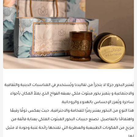
يُعتبر البخور جزءًا لا يتجزأ من تقاليدنا ويُستخدم في المناسبات الدينية والثقافية
والاجتماعية و يتميز بخور مبثوث ملكي بعبقه الفواح الذي يملأ المكان بأجواء
ساحرة ويُعزز الإحساس بالهدوء والروحانية.
هذا النوع من البخور يعتبر رمزًا للفخامة والاحترافية، حيث يعكس ذوقًا رفيعًا
واهتمامًا بالتفاصيل. تصنع حبيبات البخور المبثوث الملكي بعناية فائقة من
مزيج من المكونات الطبيعية والعطرية التي تمنحها رائحة غنية وجودة لا مثيل
لها.