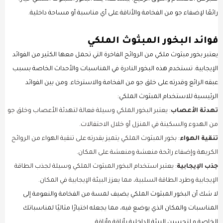
رائعًا لإضفاء جو من الفخامة والأناقة على أي مناسبة أو مساحة داخلية.
فوائد البخور المبثوث الملكي
يعتبر بخور مبثوث ملكي من الروائح الفاخرة التي تحمل معها الكثير من الفوائد
الإيجابية. تستخدم هذه البخور النادرة في المناسبات والأحداث الخاصة بسبب
عبقه الرائع وقدرته على خلق جو من الفخامة والاسترخاء. ومن بين الفوائد
الرئيسية للاستخدام المبثوث الملكي:
تهدئة الأعصاب
: يعتبر البخور الملكي وسيلة فعالة لتهدئة الأعصاب وخلق جو
من الهدوء والسكينة في المنزل أو خلال الاحتفالات.
تنقية الهواء
: بخور المبثوث الملكي يتميز بقدرته على تنقية الهواء من الروائح
الكريهة وإضفاء رائحة منعشة ومنعشة على المكان.
جذب الإيجابية
: يعتبر استخدام البخور المبثوث الملكي وسيلة لجذب الطاقة
الإيجابية وطرد الطاقة السلبية، مما يعزز البيئة الإيجابية في المكان.
لا شك أن البخور المبثوث الملكي يضيف لمسة من الفخامة والنعومة إلى
المناسبات والمكان الذي يوضع فيه، مما يجعله اختيارًا مثاليًا لمناسباتك
الخاصة و لتحسين البيئة الداخلية بأناقة وأناقة.