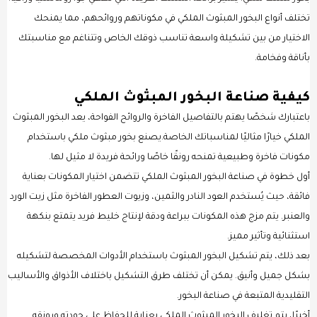
تختلف أنواع البخور المبثوث الملكي في مكوناتهم وروائحهم، مما يمنحك
الاختيار من بين تشكيلة واسعة تناسب ذوقك الخاص وتتناغم مع مناسبتك
بأناقة وفخامة.
كيفية صناعة البخور المبثوث الملكي
باعتبارك شخصًا يهتم بالتفاصيل الفاخرة والروائح الفواحة، يعد البخور المبثوث
الملكي خيارًا مثاليًا لمناسباتك الخاصة.يصنع بخور مبثوث ملكي باستخدام
مكونات فاخرة وطبيعية تمنحه رونقًا خاصًا ورائحة فريدة لا مثيل لها.
أول خطوة في صناعة البخور المبثوث الملكي تتضمن اختيار المكونات بعناية
فائقة، حيث يُستخدم العود النادر والثمين، وزيوت العطور الفاخرة مثل زيت الورد
والعنبر. يتم مزج هذه المكونات ببراعة ودقة لإنتاج خليط فريد يتمتع بنكهة
استثنائية وتأثير مميز.
بعد ذلك، يتم تشكيل البخور المبثوث باستخدام الأدوات المخصصة لتشكيله
بشكل جميل وأنيق. يمكن أن تختلف طرق التشكيل باختلاف الأذواق والأساليب
التقليدية المتبعة في صناعة البخور.
أخيرًا، يتم تغليف البخور المبثوث الملكي بعناية للحفاظ على جودته ورونقه.