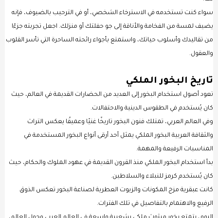
سواء كنت تستخدمه في الاسترخاء الشخصي، أو في الترحيب بالضيوف، فإنه
يضيف لمسة من الفخامة والأناقة إلى جو حفلتك أو منزلك. اجعل تجربته جزءًا
من تقاليدك وأسلوب حياتك، واستمتع بأجواء رائحته الساحرة التي تأسر القلوب
والعقول.
تاريخ البخور الملكي
تعود أصول استخدام البخور إلى العديد من الحضارات القديمة في العالم، حيث
كان يُستخدم في الطقوس الدينية والاحتفالات.
وفي العالم العربي، تمتلك فنون البخور تاريخًا غنيًا وعميقًا يعكس التراث
والثقافة العربية البخور الملكي يمثل أحد أرقى أنواع البخور المستخدمة في
المناسبات الرفيعة والمهمة.
بدأ استخدام البخور الملكي منذ القرون القديمة في عهود الملوك والحكام، حيث
كان يُستخدم كرمز للنبلاء والسلاطين.
كانت عبقرية مزج المكونات والزيوت العطرية لصناعة البخور تعكس الذوق
الرفيع والاهتمام بالتفاصيل في تلك الفترات.
اليوم، يتمتع بخور مبثوث ملكي بشعبية واسعة في العالم العربي وحول العالم،