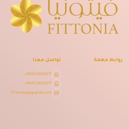
روابط مهمة
تواصل معنا
+966534666717
+966534666717
Fittoniaapp@gmail.com