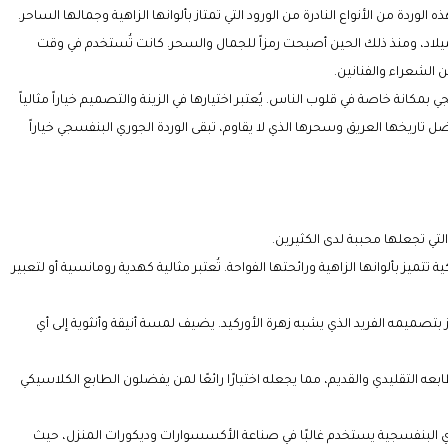
وردة من الأنواع النادرة من الورود التي تمتاز بألوانها الزاهية وجمالها الساحر.
لميلاد، ومنذ ذلك الحين أصبحت رمزاً للجمال والسحر. كانت تُستخدم في وقت
الشعراء والفنانين.
بمكانة خاصة في قلوب الناس. يُعتبر اختيارها في الزينة والتصميم خياراً مثالياً
ريخها العريق وسحرها الذي لا يقاوم، تبقى الوردة الجوري البنفسجي خياراً
لتي تجعلها محببة لدى الكثيرين.
تميز بألوانها الزاهية ورائحتها الفواحة. تُعتبر مثالية كهدية رومانسية أو لتعبير
ز بتصميمه الفريد الذي يشبه زهرة الأوركيد. يضيف لمسة أنيقة وأنثوية إلى أي
بعه التقليدي والقديم، مما يجعله اختيارًا رائعًا لمن يفضلون الطابع الكلاسيكي
جوري البنفسجية يستخدم غالبًا في صناعة الأكسسوارات وديكورات المنزل، حيث