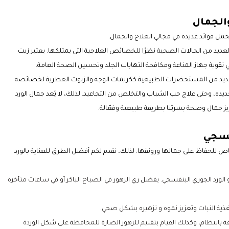
والجمال
مل فوائد عديدة في مجالي العلاج والجمال.
عديد من الحالات الصحية نظرًا للخصائص العلاجية التي يمتلكها. يعتبر زيت
 تقوية جهاز المناعة ومكافحة التهابات الجلد وتحسين الصحة العامة.
العديد من المستحضرات الطبيعية ككريمات الوجه والزيوت العطرية لخصائصه
ده، وحتى علاج حب الشباب والتخلص من التجاعيد. لذلك، لا يُعد جمال الورد
ز جمال وصحة بشرتنا بطريقة طبيعية وفعّالة.
فسجي
 خاص للحفاظ على جمالها ورونقها. لذلك، نقدم لكم أفضل الطرق للعناية بالورد
 الورد الجوري البنفسجي. يفضل ري الزهور في الصباح الباكر أو في ساعات متأخرة
ة النبات وتعزيز نموه و تزهيره بشكل صحي.
الفة بانتظام، وكذلك القيام بتقليم للزهور الضارة للمحافظة على شكل الوردة