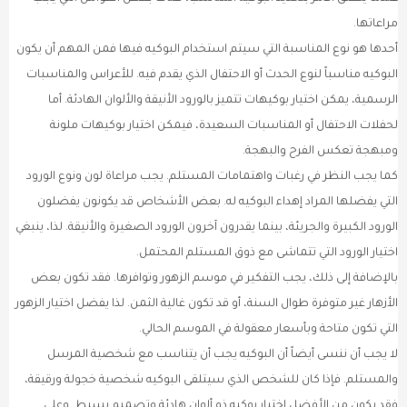
مراعاتها.
أحدها هو نوع المناسبة التي سيتم استخدام البوكيه فيها فمن المهم أن يكون
البوكيه مناسباً لنوع الحدث أو الاحتفال الذي يقدم فيه. للأعراس والمناسبات
الرسمية، يمكن اختيار بوكيهات تتميز بالورود الأنيقة والألوان الهادئة. أما
لحفلات الاحتفال أو المناسبات السعيدة، فيمكن اختيار بوكيهات ملونة
ومبهجة تعكس الفرح والبهجة.
كما يجب النظر في رغبات واهتمامات المستلم. يجب مراعاة لون ونوع الورود
التي يفضلها المراد إهداء البوكيه له. بعض الأشخاص قد يكونون يفضلون
الورود الكبيرة والجريئة، بينما يقدرون آخرون الورود الصغيرة والأنيقة. لذا، ينبغي
اختيار الورود التي تتماشى مع ذوق المستلم المحتمل.
بالإضافة إلى ذلك، يجب التفكير في موسم الزهور وتوافرها. فقد تكون بعض
الأزهار غير متوفرة طوال السنة، أو قد تكون غالية الثمن. لذا يفضل اختيار الزهور
التي تكون متاحة وبأسعار معقولة في الموسم الحالي.
لا يجب أن ننسى أيضاً أن البوكيه يجب أن يتناسب مع شخصية المرسل
والمستلم. فإذا كان للشخص الذي سيتلقى البوكيه شخصية خجولة ورقيقة،
فقد يكون من الأفضل اختيار بوكيه ذو ألوان هادئة وتصميم بسيط. وعلى