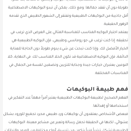
طويلة دون أن تفقد جمالها. ومع ذلك، يمكن أن تبدو البوكيهات الاصطناعية
أقل جاذبية من البوكيهات الطبيعية وتفتقر إلى الشعور الطبيعي الذي تقدمه
الزهور الحقيقية.
يعتمد اختيار البوكيه المناسب للمناسبة المثالي على الغرض الذي ترغب في
تحقيقه. إذا كنت ترغب في جو رومانسي وطبيعي، فإن البوكيه الطبيعية هي
الخيار الأفضل لك. وإذا كنت تبحث عن شيء يدوم طويلاً دون الحاجة للعناية
الدائمة، فإن البوكيه الاصطناعية قد تكون الحلا المناسب لك. في النهاية، كلا
النوعين يعتبران خيارات جيدة وجذابة للتزيين وتضمين لمسة من الجمال في
المناسبات المختلفة.
فهم طبيعة البوكيهات
الفهم الصحيح لطبيعة البوكيهات الطبيعية يعتبر أمراً مهماً عند التفكير في
استخدامها أو إهدائها.
فبعض الأشخاص يعتقدون أن بوكيهات ورد طبيعي مجرد تجميع للورود بشكل
عشوائي، لكنها في الحقيقة تحمل رسالة وتعبر عن مشاعر معينة. البوكيهات
الطبيعية تشكل ترتيباً فنياً يتكون من تنسيق أنواع مختلفة من الورود والنباتات