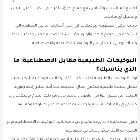
لجميع المناسبات وتتماشى مع جميع أذواق الأفراد هي الخيار الأمثل لتزيين
وتجميل أي مناسبة.
ترتيب الزهور الطبيعية البوكيهات هي إحدى أساليب التزيين الشهيرة التي
تستخدم في تجميع الزهور والورود معًا لإنشاء تصميم جميل وملفت للنظر.
وهناك نوعان رئيسيان من البوكيهات: الطبيعية والاصطناعية.
البوكيهات الطبيعية مقابل الاصطناعية: ما
الذي يناسبك؟
أولاً، البوكيهات الطبيعية تعتبر الخيار الأكثر رومانسية وجاذبية للنظر، حيث
تعطي لمسة طبيعية تعكس جمال الطبيعة. كما أنها تنشر رائحة زهورها
اللذيذة التي تضفي جوًا من الهدوء والاسترخاء ومع ذلك، تحتاج بوكيهات ورد
طبيعي إلى العناية المستمرة والسريعة للحفاظ على نضارتها وجمالها.
زهور اصطناعية ذات جودة عالية ومن ناحية ثانية، البوكيهات الاصطناعية توفر
الاختيارات الأكثر تنوعًا ومتانة في التصاميم.
لا تحتاج البوكيهات الاصطناعية للعناية اليومية ويمكن الاحتفاظ بها لفترة