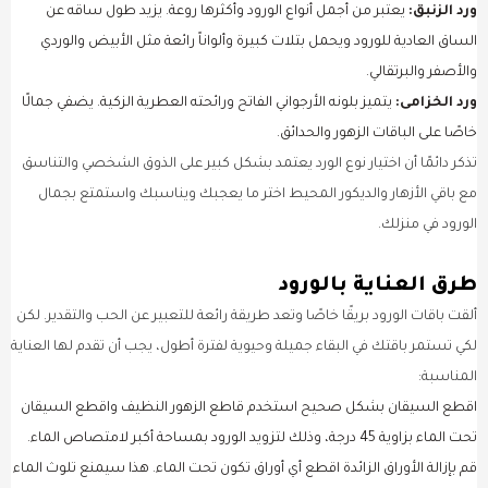
ورد الزنبق:
يعتبر من أجمل أنواع الورود وأكثرها روعة. يزيد طول ساقه عن
الساق العادية للورود ويحمل بتلات كبيرة وألواناً رائعة مثل الأبيض والوردي
والأصفر والبرتقالي.
ورد الخزامى:
يتميز بلونه الأرجواني الفاتح ورائحته العطرية الزكية. يضفي جمالًا
خاصًا على الباقات الزهور والحدائق.
تذكر دائمًا أن اختيار نوع الورد يعتمد بشكل كبير على الذوق الشخصي والتناسق
مع باقي الأزهار والديكور المحيط اختر ما يعجبك ويناسبك واستمتع بجمال
الورود في منزلك.
طرق العناية بالورود
ألقت باقات الورود بريقًا خاصًا وتعد طريقة رائعة للتعبير عن الحب والتقدير. لكن
لكي تستمر باقتك في البقاء جميلة وحيوية لفترة أطول، يجب أن تقدم لها العناية
المناسبة:
اقطع السيقان بشكل صحيح استخدم قاطع الزهور النظيف واقطع السيقان
تحت الماء بزاوية 45 درجة، وذلك لتزويد الورود بمساحة أكبر لامتصاص الماء.
قم بإزالة الأوراق الزائدة اقطع أي أوراق تكون تحت الماء. هذا سيمنع تلوث الماء