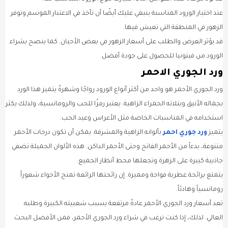
عند اختيار الورود المناسبة ينبغي عليك أيضًا أن تأخذ في الاعتبار الموسم وتوفر
الزهور في المنطقة التي تعيش فيها.
قد يؤثر العرض والطلب على أسعار الزهور في بعض الأحيان. كما ينصح بشراء
الورود من فيتونيا للحصول على جودة أفضل.
ورد الجوري الاحمر
ورد الجوري الأحمر هو واحد من أكثر أنواع الورود رواجًا وشهرةً يتميز هذا الورد
بجماله الأنيق وبتلاته الحمراء الزاهية. يعتبر رمزًا للحب والرومانسية، ولذلك يكثر
استخدامه في المناسبات الخاصة مثل الأعراس وعيد الحب.
يتميز
ورد جوري احمر
بألوانه الزاهية والمشرقة. يمكن أن تكون درجات الأحمر
متنوعة، بدءاً من الأحمر الفاتح وحتى الأحمر الداكن. هذه الألوان الجميلة تضفي
جاذبية كبيرة على الزهرة وتجعلها محط أنظار الجميع.
يتمتع برائحة عطرية فواحة ومميزة. إن رائحتها الرائعة تمنح الأجواء شعوراً
رومانسياً وهادئاً.
تعد أسعار ورد الجوري الأحمر عادةً مرتفعة بسبب شعبيته الكبيرة وطلبه
العالي. لذلك، إذا كنت ترغب في شراء ورد الجوري الأحمر، فمن الأفضل البحث