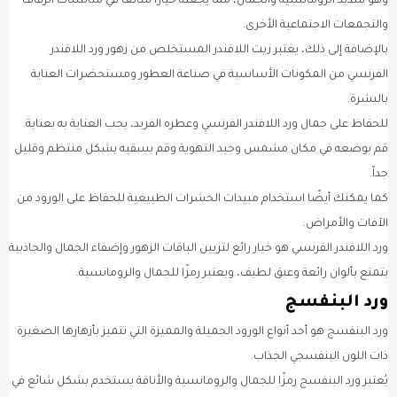
وهو شديد الرومانسية والجمال، مما يجعله خيارًا شائعًا في مناسبات الزفاف
والتجمعات الاجتماعية الأخرى.
بالإضافة إلى ذلك، يعتبر زيت اللافندر المستخلص من زهور ورد اللافندر
الفرنسي من المكونات الأساسية في صناعة العطور ومستحضرات العناية
بالبشرة.
للحفاظ على جمال ورد اللافندر الفرنسي وعطره الفريد، يجب العناية به بعناية.
قم بوضعه في مكان مشمس وجيد التهوية وقم بسقيه بشكل منتظم وقليل
جداً.
كما يمكنك أيضًا استخدام مبيدات الحشرات الطبيعية للحفاظ على الورود من
الآفات والأمراض.
ورد اللافندر الفرنسي هو خيار رائع لتزيين الباقات الزهور وإضفاء الجمال والجاذبية
يتمتع بألوان رائعة وعبق لطيف، ويعتبر رمزًا للجمال والرومانسية.
ورد البنفسج
ورد البنفسج هو أحد أنواع الورود الجميلة والمميزة التي تتميز بأزهارها الصغيرة
ذات اللون البنفسجي الجذاب.
يُعتبر ورد البنفسج رمزًا للجمال والرومانسية والأناقة يستخدم بشكل شائع في