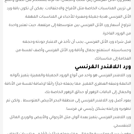
يُعتبر ورد الأثل الفرنسي رمزًا للحب والجمال، لذا فإنه يستخدم على نطاق واسع
في تزيين المناسبات الخاصة مثل الأفراح والاحتفالات. يمكن أن تكون باقة ورد
الأثل الفرنسي هدية جميلة ومعبرة للأحباء في المناسبات المهمة.
تتراوح أسعار ورد الأثل الفرنسي بين متوسطة إلى مرتفعة، حيث تعتبر واحدة
من الورود الفاخرة.
قبل شراء ورد الأثل الفرنسي، يجب أن تأخذ في الاعتبار جودته وحجمه
وحساسيته. استمتع بجمال وأناقة ورد الأثل الفرنسي وأضف لمسة من
الفخامة إلى مناسباتك.
ورد اللافندر الفرنسي
ورد اللافندر الفرنسي هو واحد من أنواع الورود الجميلة والمميزة يتميز بألوانه
الناعمة وعبقه العطري المميز، مما يجعله خيارًا رائعًا لإضافة لمسة من الأناقة
والجمال إلى الباقات الزهور أو حدائق الزهور الخاصة بك.
يعود أصل ورد اللافندر الفرنسي إلى منطقة البحر الأبيض المتوسط ، ولكن تم
تطويره وزراعته بشكل رئيسي في فرنسا.
ورد اللافندر الفرنسي يتميز بعدة ألوان مثل الأرجواني والأبيض والوردي المائل
للبنفسجي.