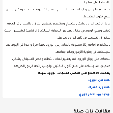
والحفاظ على نقاء الباقة.
استخدم ماء نقي وبارد لتعبئة الباقة. قم بتغيير الماء وتنظيف الجرة كل يومين
لمنع تكون البكتيريا.
حاول ترتيب الورود بشكل متساوٍ ومنتظم لتحقيق التوازن والجمال في الباقة.
تجنب وضع الورود في مكان يتعرض للحرارة المباشرة أو أشعة الشمس، حيث
يمكن أن تتسبب في تلف الورود سريعًا.
باستخدام زجاجة رذاذ مملوءة بالماء، رش الورود بخفة مرة واحدة في اليوم. هذا
سيساعد في رطوبة الزهور ومنع جفافها.
للحفاظ على رونق الورود، قم بتغيير الماء بانتظام وقص السيقان بشكل
صحيح. هذا يساعد على منع تكون البكتيريا وتجنب رائحة الزهور الكريهة.
يمكنك الاطلاع على افضل منتجات الورود لدينا:
باقة من الورود
باقة ورد حمراء
بوكيه ورد احمر جوري
مقالات ذات صلة