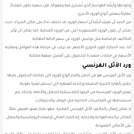
وجودتها وأيضًا الموسم الذي تُشترى فيه وعمومًا، فإن سعره يكون معتدلاً
مقارنةً ببعض أنواع الورود الأخرى.
من الجيد أن تعرف أيضًا أن اسعار الورود قد تختلف بناءً على مكان الشراء، حيث
يمكن أن تكون الورود المستوردة اغلى من الورود المحلية. كما يمكن أن تؤثر
التكاليف الإضافية مثل توصيل الورود في سعر الباقة النهائية.
لذا، عند اختيارك للورد الجوري الأصفر، قد ترغب في مراعاة هذه العوامل ومقارنة
الأسعار في محلات متعددة للحصول على أفضل صفقة ممكنة.
ورد الأثل الفرنسي
ورد الأثل الفرنسي هو من أجمل وأفخر أنواع الورود التي يمكنك الحصول عليها.
يتميز بأزهاره الكبيرة الجميلة ورائحته العطرة التي تستمر لفترة طويلة.
تعتبر الورود الفرنسية من الرموز الكلاسيكية للجمال والأناقة، ولذلك يتم
استخدامها في المناسبات الخاصة مثل الزفاف والاحتفالات.
لا يمكن إغفال رائحة ورد الأثل الفرنسي المميزة. فهو يمتاز بعبق طبيعي يملأ
المكان برائحته الفواحة والجذابة. إنه الخيار المثالي لإضفاء الرومانسية والجمال
على الأماكن المفتوحة.