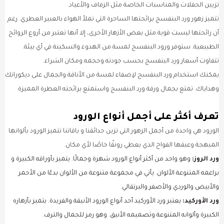
تزيين الحفلات والمناسبات الخاصة مثل الزفاف والأعياد.
تتميز زهور ورد البنفسج برائحتها الساحرة التي تملأ الهواء بالعبير العطري. رغم
أن رائحتها ليست قوية مثل بعض الأزهار الأخرى، إلا أنها تعتبر من أروع الروائح
الطبيعية. ستوفر ورود البنفسج لمسة من الهدوء والسكينة في أي بيئة.
تتفاوت أسعار ورد البنفسج بحسب جودته وحجمه ومكان الشراء.
يمكنك استخدام ورد البنفسج لإضفاء لمسة من الأناقة والجمال على ديكوراتك
وهداياك. تمتع بجمال ورقة ورد البنفسج واستمتع برائحته العطرة المميزة.
تعرف أكثر على أجمل أنواع الورود
الورود هي واحدة من أجمل الزهور التي تزين حدائقنا و باقاتنا تتميز الورود بألوانها
المبهجة وعبقها الفواح الذي يعطي رونقًا خاصًا لأي مكان.
ورد الروز:
وهو واحد من أكثر أنواع الورود شهرة وجمالًا. يتميز بأوراقه الكبيرة و
براعمه المتنوعة الألوان. يأتي في مجموعة متنوعة من الألوان بدءًا من الأحمر
والأبيض والوردي والأصفر والبرتقالي.
ورد الأوركيد:
يعتبر ورد الأوركيد أحد أنواع الورود الأنيقة والفريدة. يتميز بأزهاره
الكبيرة وألوانه المتنوعة وتصميمه الأنيق. وهو رمز للجمال والترف.